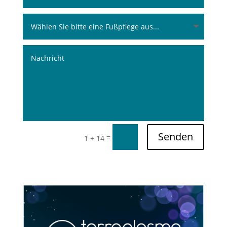
Senden
=
1 + 14