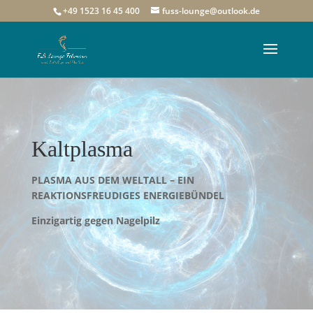
+49 1523 16 45 400
fuss-lounge@outlook.de
Kaltplasma
PLASMA AUS DEM WELTALL –
EIN
REAKTIONSFREUDIGES ENERGIEBÜNDEL
Einzigartig gegen Nagelpilz